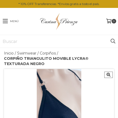
* 10% OFF Transferencias. *Envíos gratis a todo el país.
MENÚ
0
Inicio
/
Swimwear
/
Corpiños
/
CORPIÑO TRIANGULITO MOVIBLE LYCRA®️
TEXTURADA NEGRO