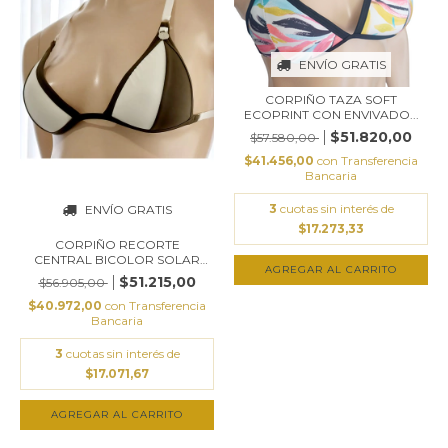
ENVÍO GRATIS
CORPIÑO TAZA SOFT
ECOPRINT CON ENVIVADO...
$51.820,00
$57.580,00
$41.456,00
con
Transferencia
Bancaria
3
cuotas sin interés de
ENVÍO GRATIS
$17.273,33
CORPIÑO RECORTE
CENTRAL BICOLOR SOLAR
AGREGAR AL CARRITO
MA...
$51.215,00
$56.905,00
$40.972,00
con
Transferencia
Bancaria
3
cuotas sin interés de
$17.071,67
AGREGAR AL CARRITO