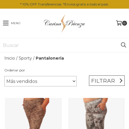
* 10% OFF Transferencias. *Envíos gratis a todo el país.
MENÚ
0
Inicio
/
Sporty
/
Pantaloneria
Ordenar por
FILTRAR